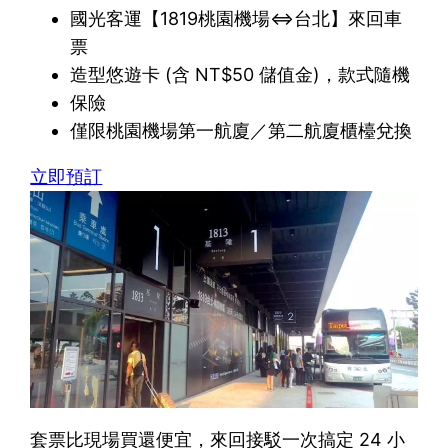
國光客運【1819桃園機場⇔台北】來回車
票
造型悠遊卡 (含 NT$50 儲值金)，款式隨機
保險
僅限桃園機場第一航廈／第二航廈櫃檯兌換
立即預訂
套票比現場買還便宜，來回接駁一次搞定 24 小