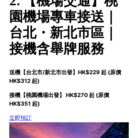
2. 【機場交通】桃
園機場專車接送｜
台北・新北市區｜
接機含舉牌服務
送機【台北市/新北市出發】HK$229 起 (原價
HK$312 起)
接機【桃園機場出發】 HK$270 起 (原價
HK$351 起)
立即預訂