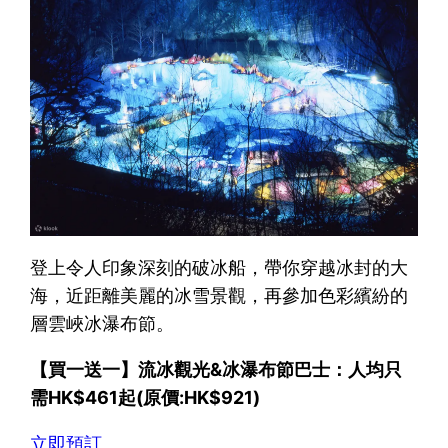
登上令人印象深刻的破冰船，帶你穿越冰封的大
海，近距離美麗的冰雪景觀，再參加色彩繽紛的
層雲峽冰瀑布節。
【買一送一】流冰觀光&冰瀑布節巴士：人均只
需HK$461起(原價:HK$921)
立即預訂