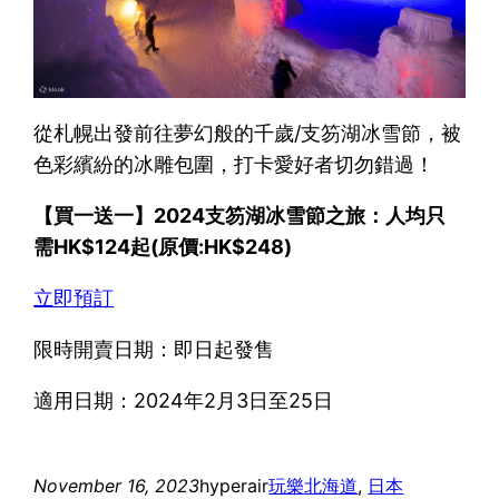
從札幌出發前往夢幻般的千歲/支笏湖冰雪節，被
色彩繽紛的冰雕包圍，打卡愛好者切勿錯過！
【買一送一】2024支笏湖冰雪節之旅：人均只
需HK$124起(原價:HK$248)
立即預訂
限時開賣日期：即日起發售
適用日期：2024年2月3日至25日
November 16, 2023
hyperair
玩樂
北海道
, 
日本