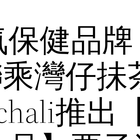
氣保健品牌
I聯乘灣仔抺
chali推出