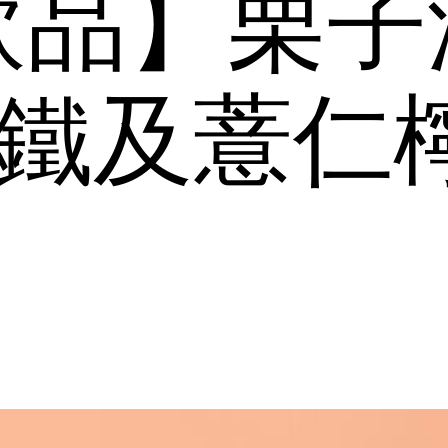
飲品】栗子
o拿鐵及薏仁