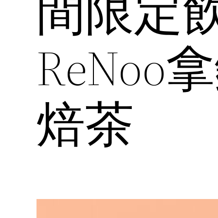
間限定
ReNo
焙茶