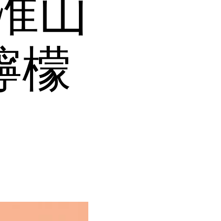
淮山
檸檬