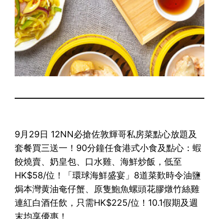
9月29日 12NN必搶佐敦輝哥私房菜點心放題及
套餐買三送一！90分鐘任食港式小食及點心：蝦
餃燒賣、奶皇包、口水雞、海鮮炒飯，低至
HK$58/位！「環球海鮮盛宴」8道菜歎時令油鹽
焗本灣黄油奄仔蟹、原隻鮑魚螺頭花膠燉竹絲雞
連紅白酒任飲，只需HK$225/位！10.1假期及週
末均享優惠！