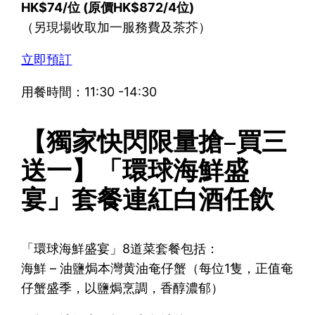
HK$74/位 (原價HK$872/4位)
（另現場收取加一服務費及茶芥）
立即預訂
用餐時間：11:30 -14:30
【獨家快閃限量搶–買三
送一】「環球海鮮盛
宴」套餐連紅白酒任飲
「環球海鮮盛宴」8道菜套餐包括：
海鮮 – 油鹽焗本灣黄油奄仔蟹（每位1隻，正值奄
仔蟹盛季，以鹽焗烹調，香醇濃郁）