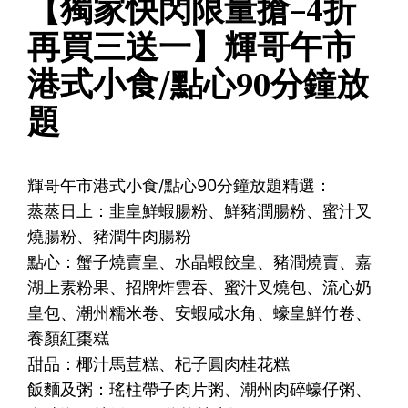
【獨家快閃限量搶–4折
再買三送一】輝哥午市
港式小食/點心90分鐘放
題
輝哥午市港式小食/點心90分鐘放題精選：
蒸蒸日上：韭皇鮮蝦腸粉、鮮豬潤腸粉、蜜汁叉
燒腸粉、豬潤牛肉腸粉
點心：蟹子燒賣皇、水晶蝦餃皇、豬潤燒賣、嘉
湖上素粉果、招牌炸雲吞、蜜汁叉燒包、流心奶
皇包、潮州糯米卷、安蝦咸水角、蠔皇鮮竹卷、
養顏紅棗糕
甜品：椰汁馬荳糕、杞子圓肉桂花糕
飯麵及粥：瑤柱帶子肉片粥、潮州肉碎蠔仔粥、