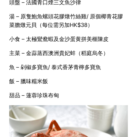
頭盤 – 法國青口煙三文魚沙律
湯 – 原隻鮑魚螺頭花膠燉竹絲雞/ 原個椰青花膠
菜膽燉元貝（每位需另加HK$38）
小食 – 太極鸞鴦蝦及金沙蛋黄拼美榧陳皮
主菜 – 金蒜蒸西澳洲貴妃蚌（稻庭烏冬）
魚 – 剁椒多寶魚/ 泰式香茅青檸多寶魚
飯 – 臘味糯米飯
甜品 – 蓮蓉珍珠布甸