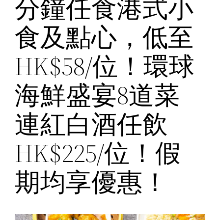
分鐘任食港式小
食及點心，低至
HK$58/位！環球
海鮮盛宴8道菜
連紅白酒任飲
HK$225/位！假
期均享優惠！