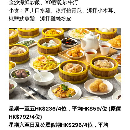
金沙海鮮炒飯、X0醬乾炒牛河
小食：四川口水雞、凉拌拍青瓜、涼拌小木耳、
椒鹽魷魚鬚、涼拌雞絲粉皮
星期一至五HK$236/4位，平均HK$59/位 (原價
HK$792/4位)
星期六至日及公眾假期HK$296/4位，平均