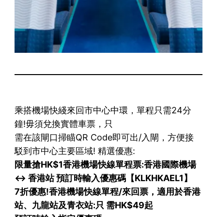
乘搭機場快綫來回市中心中環，單程只需24分
鐘!毋須兌換實體車票，只
需在該閘口掃瞄QR Code即可出/入閘，方便接
駁到市中心主要區域! 精選優惠:
限量搶HK$1香港機場快線單程票:香港國際機場
<-> 香港站 預訂時輸入優惠碼【KLKHKAEL1】
7折優惠!香港機場快線單程/來回票，適用於香港
站、九龍站及青衣站:只 需HK$49起