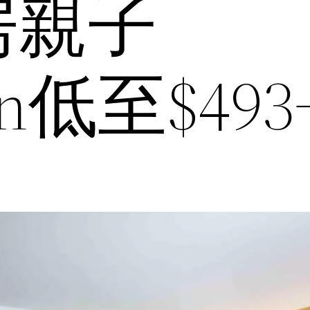
房親子
ion低至$49