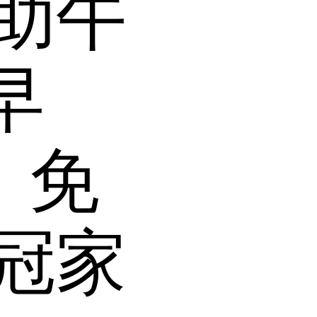
助午
早
！免
冠家