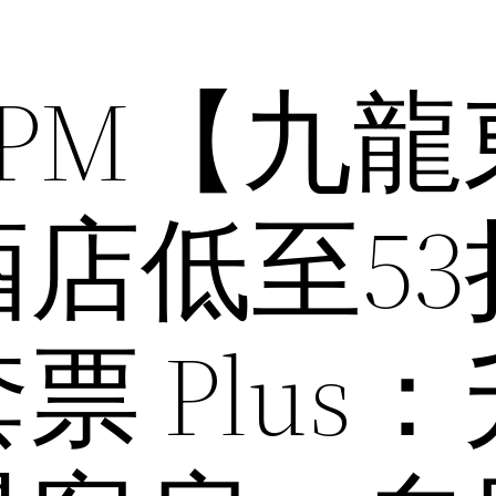
 3PM【九
店低至53
票 Plus