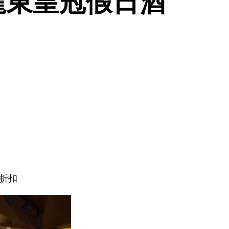
龍東皇冠假日酒
程折扣