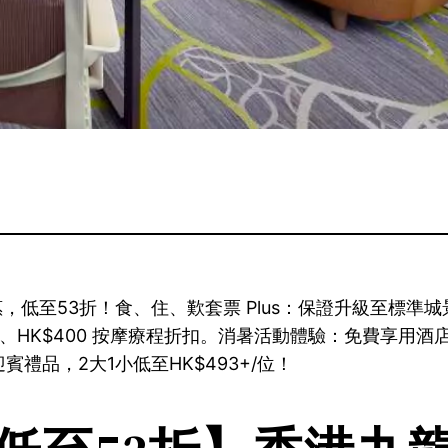
惠，低至53折！食、住、歎套票 Plus：保證升級至標準城
助午餐、HK$400 按摩療程折扣。消暑活動體驗：免費享
迎賓禮品，2大1小低至HK$493+/位！