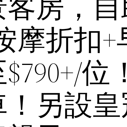
景客房，自
0按摩折扣+
790+/位
車！另設皇