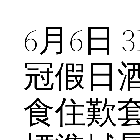
6月6日
冠假日酒
食住歎套