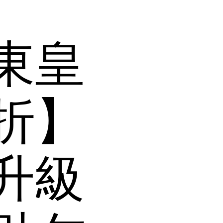
龍東皇
折】
：升級