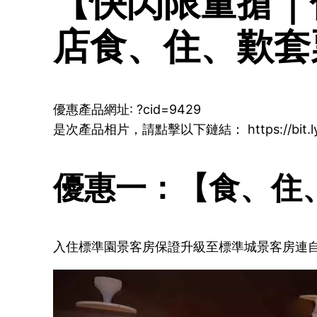
【快閃限量搶｜
店食、住、歎套票
優惠產品網址: ?cid=9429
是次產品相片，請點擊以下鏈結： https://bit.ly/
優惠一：【食、住、歎
入住標準園景客房保證升級至標準城景客房連自助