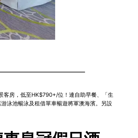
景客房，低至HK$790+/位！連自助早餐、「生
用酒店游泳池暢泳及租借單車暢遊將軍澳海濱。另設