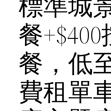
標準城
餐+$40
餐，低至$
費租單