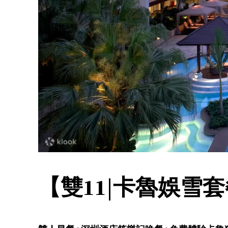
【雙11|卡魯娛雪