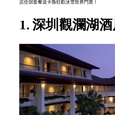
店住宿套餐送卡魯狂歡冰雪世界門票！
1. 深圳觀瀾湖