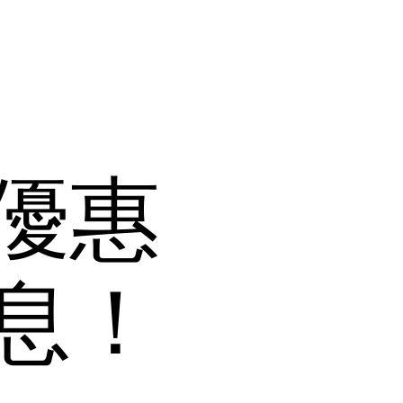
11優惠
息！