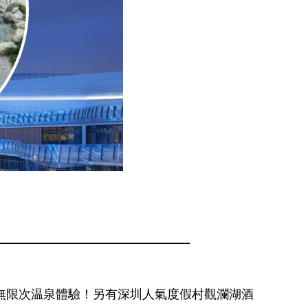
份+無限次温泉體驗！另有深圳人氣度假村觀瀾湖酒