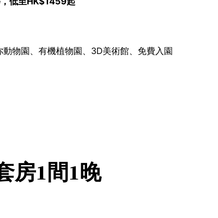
低至HK$1459起
動物園、有機植物園、3D美術館、免費入園
套房1間1晚