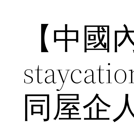
【中國
stayca
同屋企