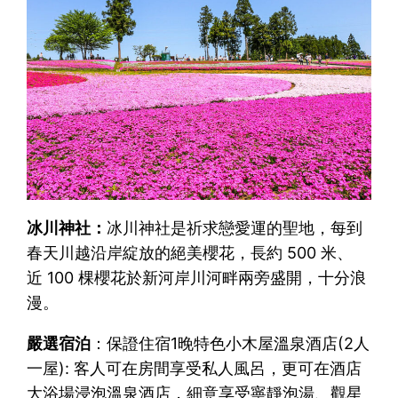
冰川神社：
冰川神社是祈求戀愛運的聖地，每到
春天川越沿岸綻放的絕美櫻花，長約 500 米、
近 100 棵櫻花於新河岸川河畔兩旁盛開，十分浪
漫。
嚴選宿泊
：保證住宿1晚特色小木屋溫泉酒店(2人
一屋): 客人可在房間享受私人風呂，更可在酒店
大浴場浸泡溫泉酒店，細意享受寧靜泡湯、觀星