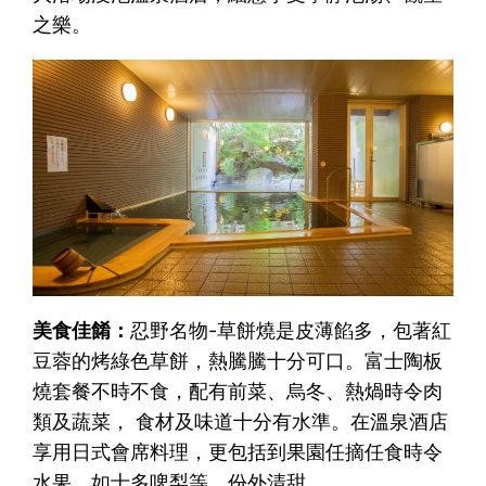
之樂。
美食佳餚：
忍野名物-草餅燒是皮薄餡多，包著紅
豆蓉的烤綠色草餅，熱騰騰十分可口。富士陶板
燒套餐不時不食，配有前菜、烏冬、熱煱時令肉
類及蔬菜， 食材及味道十分有水準。在溫泉酒店
享用日式會席料理，更包括到果園任摘任食時令
水果，如士多啤梨等，份外清甜。