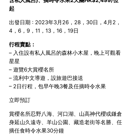
含私人風呂)、摘時令水果2天團HK$2,499/位
起
出發日期 : 2023年3月26，28，30日，4月2，
4，6，9，11，13，16，19日
行程賣點：
– 入住設有私人風呂的森林小木屋，晚上可觀看
星星
– 遊覽6大賞櫻名所
– 流利中文導遊，設旅遊巴接送
– 2日行程，包早午晚3餐及任摘時令水果
立即預訂
賞櫻名所忍野八海、河口湖、山高神代櫻或鎌倉
身延山久遠寺、羊山公園、藏造老街等名勝、任
摘任食時令水果30分鐘