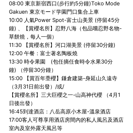
08:00 東京新宿西口(步行約5分鐘)Toko Mode
Gakuen 東京モード学園門口集合上車
10:00 人氣Power Spot-富士山美景 (停留45分
鐘) 、【賞櫻名所】忍野八海（包品嚐忍野名物-
草餅燒，每人一個）
11:30 【賞櫻名所】河口湖美景 (停留30分鐘)
12:00 午餐：富士著名陶板燒
13:30 時令果園 (包任摘任食時令水果30分
鐘) （停留30分鐘）
15:00 【賞百年埀櫻】鎌倉建築-身延山久遠寺
（3月31日前出發）/或/
【賞櫻名所】三大巨櫻之一-山高神代櫻 （4月1
日後出發）
16:45到達酒店：八岳高原小木屋-溫泉酒店
17:00客人可尊享用酒店房間內的私人風呂及酒店
室內及室外露天風呂等