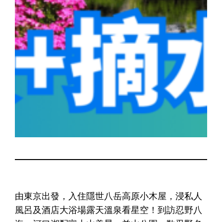
由東京出發，入住隱世八岳高原小木屋，浸私人
風呂及酒店大浴場露天溫泉看星空！到訪忍野八