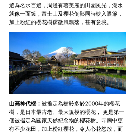
選為名水百選，周邊有著美麗的田園風光，湖水
就像一面鏡，富士山及櫻花倒影同時映入眼簾，
加上粉紅的櫻花樹孺微風飄落，甚有意境。
山高神代櫻：
被推定為樹齢多於2000年的櫻花
樹，是日本最古老、最大規模的櫻花， 更是第一
個被指定為國家天然紀念物的櫻花樹。寺廟中更
有不少花田，加上粉紅櫻花，令人心花怒放，而