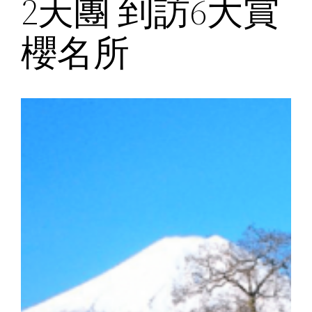
2天團 到訪6大賞
櫻名所