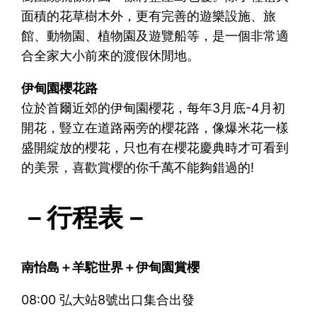
面積的花草樹木外，更有完善的遊樂設施、旅
館、動物園、植物園及遊覽船等，是一個非常適
合全家大小前來的渡假休閒地。
伊甸園櫻花路
位於首爾近郊的伊甸園櫻花，每年3月底-4月初
開花，豎立在道路兩旁的櫻花路，像爆米花一樣
盛開綻放的櫻花，只也有在櫻花慶典時才可看到
的美景，喜歡賞櫻的你千萬不能夠錯過的!
－行程表－
南怡島＋羊駝世界＋伊甸園賞櫻
08:00 弘大站8號出口集合出發