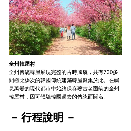
全州韓屋村
全州傳統韓屋展現完整的古時風貌，共有730多
間櫛比鱗次的韓國傳統建築韓屋聚集於此。在瞬
息萬變的現代都市中始終保存著古老面貌的全州
韓屋村，因可體驗韓國過去的傳統而聞名。
－ 行程說明 －