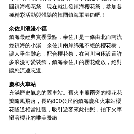
國鎮海櫻花祭，現在就出發鎮海櫻花祭，參加各
種精彩活動與體驗的韓國鎮海軍港節吧！
余佐川浪漫小徑
鎮海最經典賞櫻景點，余佐川是一條由北而南流
經鎮海的小溪，余佐川兩岸綿延不絕的櫻花樹，
讓人畢生難忘，配合櫻花祭，在河川河床設置許
多浪漫可愛裝飾，鎮海余佐川的櫻花綻放，絕對
讓您流連忘返。
慶和火車站
充滿歷史氣息的舊車站。舊火車廂兩旁的櫻花花
瓣隨風飛落，長約800公尺的鎮海慶和火車站櫻
花隧道相當壯觀，吸引遊客來此拍照，拍下火車
襯著櫻花的唯美景緻。