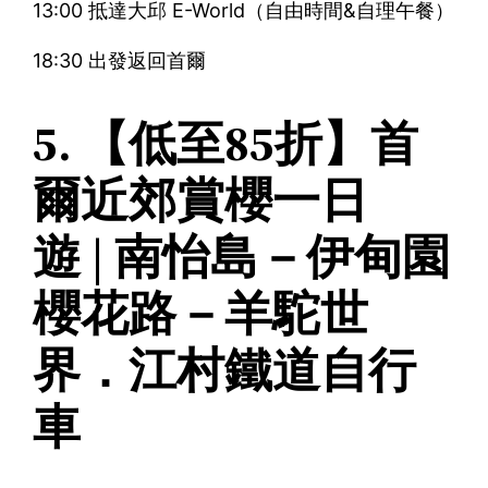
13:00 抵達大邱 E-World（自由時間&自理午餐）
18:30 出發返回首爾
5. 【低至85折】首
爾近郊賞櫻一日
遊 | 南怡島－伊甸園
櫻花路－羊駝世
界．江村鐵道自行
車