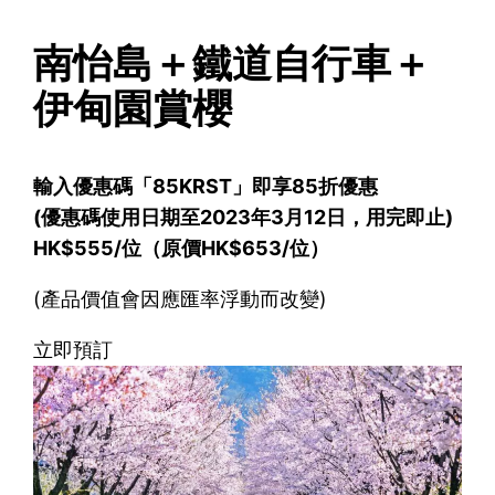
南怡島＋鐵道自行車＋
伊甸園賞櫻
輸入優惠碼「85KRST」即享85折優惠
(優惠碼使用日期至2023年3月12日，用完即止)
HK$555/位（原價HK$653/位）
(產品價值會因應匯率浮動而改變)
立即預訂