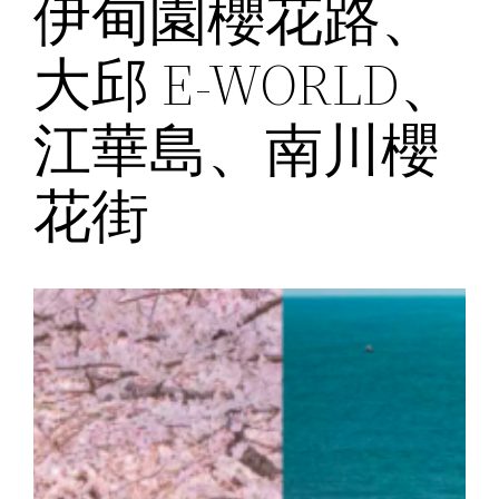
伊甸園櫻花路、
大邱 E-WORLD、
江華島、南川櫻
花街