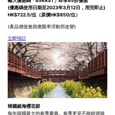
輸入優惠碼「85KRST」即享85折優惠
(優惠碼使用日期至2023年3月12日，用完即止)
HK$722.5/位（原價HK$850/位）
(產品價值會因應匯率浮動而改變)
立即預訂
韓國鎮海櫻花節
每年韓國最大的春季慶典。春季更是不能錯過韓