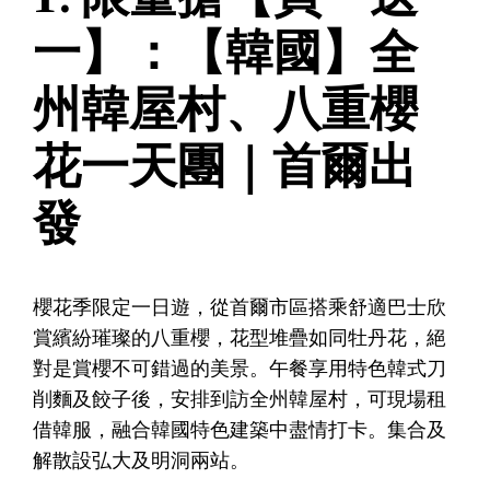
一】：【韓國】全
州韓屋村、八重櫻
花一天團｜首爾出
發
櫻花季限定一日遊，從首爾市區搭乘舒適巴士欣
賞繽紛璀璨的八重櫻，花型堆疊如同牡丹花，絕
對是賞櫻不可錯過的美景。午餐享用特色韓式刀
削麵及餃子後，安排到訪全州韓屋村，可現場租
借韓服，融合韓國特色建築中盡情打卡。集合及
解散設弘大及明洞兩站。