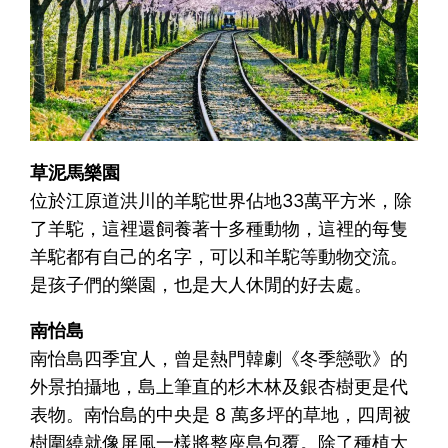
草泥馬樂園
位於江原道洪川的羊駝世界佔地33萬平方米，除
了羊駝，這裡還飼養著十多種動物，這裡的每隻
羊駝都有自己的名字，可以和羊駝等動物交流。
是孩子們的樂園，也是大人休閒的好去處。
南怡島
南怡島四季宜人，曾是熱門韓劇《冬季戀歌》的
外景拍攝地，島上筆直的杉木林及銀杏樹更是代
表物。南怡島的中央是 8 萬多坪的草地，四周被
樹圍繞就像屏風一樣將整座島包覆。除了種植大