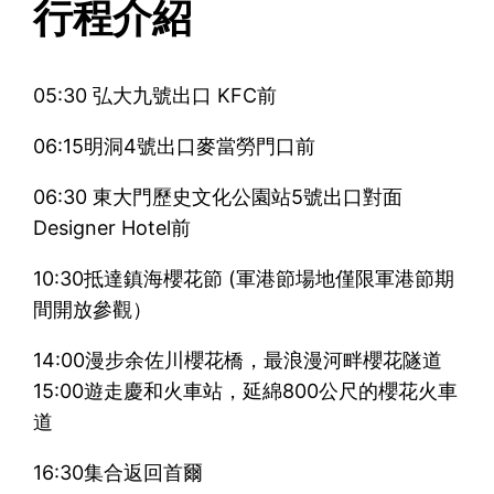
行程介紹
05:30 弘大九號出口 KFC前
06:15明洞4號出口麥當勞門口前
06:30 東大門歷史文化公園站5號出口對面
Designer Hotel前
10:30抵達鎮海櫻花節 (軍港節場地僅限軍港節期
間開放參觀）
14:00漫步余佐川櫻花橋，最浪漫河畔櫻花隧道
15:00遊走慶和火車站，延綿800公尺的櫻花火車
道
16:30集合返回首爾