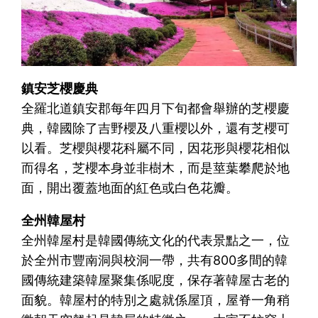
鎮安芝櫻慶典
全羅北道鎮安郡每年四月下旬都會舉辦的芝櫻慶
典，韓國除了吉野櫻及八重櫻以外，還有芝櫻可
以看。芝櫻與櫻花科屬不同，因花形與櫻花相似
而得名，芝櫻本身並非樹木，而是莖葉攀爬於地
面，開出覆蓋地面的紅色或白色花瓣。
全州韓屋村
全州韓屋村是韓國傳統文化的代表景點之一，位
於全州市豐南洞與校洞一帶，共有800多間的韓
國傳統建築韓屋聚集係呢度，保存著韓屋古老的
面貌。韓屋村的特別之處就係屋頂，屋脊一角稍