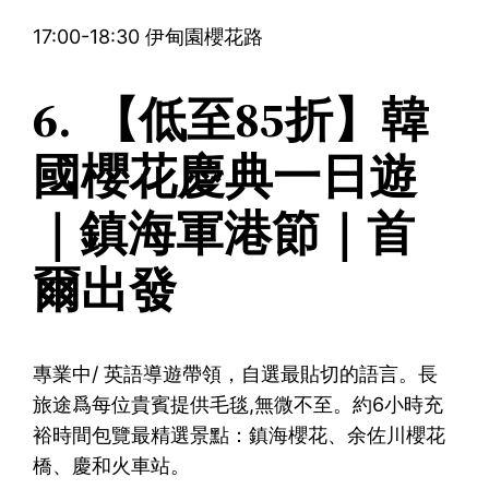
17:00-18:30 伊甸園櫻花路
6. 【低至85折】韓
國櫻花慶典一日遊
｜鎮海軍港節｜首
爾出發
專業中/ 英語導遊帶領，自選最貼切的語言。長
旅途爲每位貴賓提供毛毯,無微不至。約6小時充
裕時間包覽最精選景點：鎮海櫻花、余佐川櫻花
橋、慶和火車站。