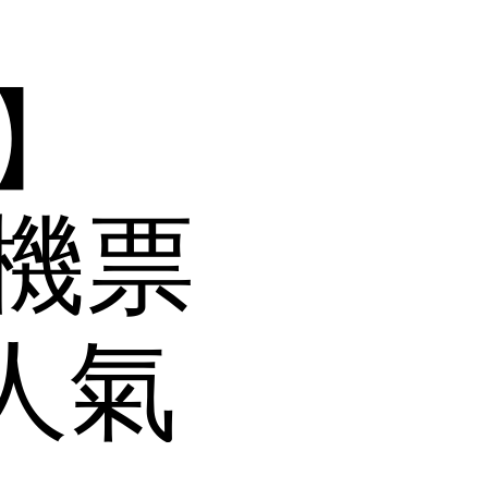
賞】
機票
人氣