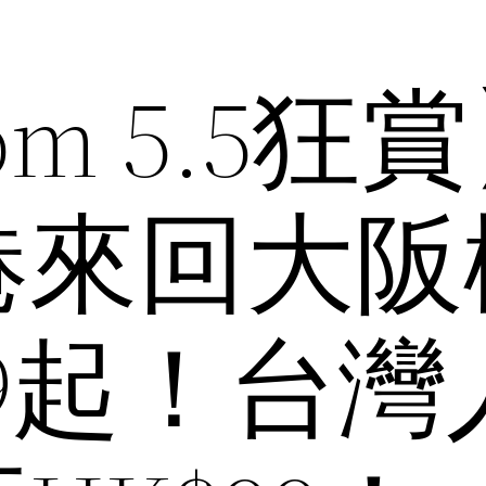
com 5.5狂
港來回大阪
99起！台灣