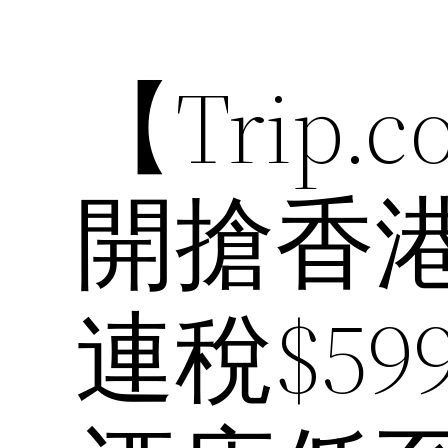
【Trip.
開搶香
連稅$5