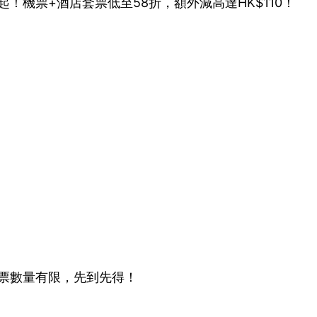
起！機票+酒店套票低至58折，額外減高達HK$110！
價票數量有限，先到先得！