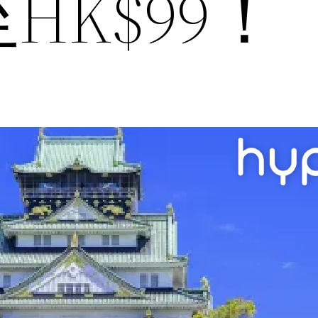
HK$99！