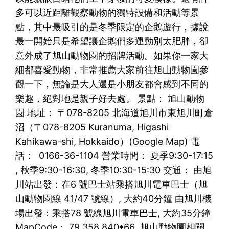
多可以近距離觀察動物的獨特設備和活動等景
點，其中最吸引的是冬季限定的企鵝遊行，據說
最一開始只是希望讓企鵝們多運動別太肥胖，卻
意外成了旭山動物園的招牌活動。如果你一家大
細都喜愛動物，非常推薦大家前往旭山動物園參
觀一下，無論是大人還是小朋友都會感到不同的
樂趣，絕對地是親子好去處。 景點： 旭山動物
園 地址： 〒078-8205 北海道旭川市東旭川町倉
沼（〒078-8205 Kuranuma, Higashi
Kahikawa-shi, Hokkaido）(Google Map) 電
話： 0166-36-1104 營業時間： 夏季9:30-17:15
, 秋季9:30-16:30, 冬季10:30-15:30 交通： 由旭
川站出發：在6 號巴士站乘搭旭川電車巴士（旭
山動物園線 41/47 號線）, 大約40分鐘 由旭川機
場出發：乘搭78 號線旭川電車巴士, 大約35分鐘
MapCode： 79 358 840*66 旭山動物園相關