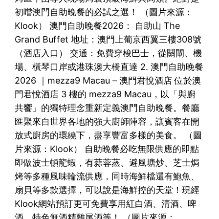
初嚐澳門自助晚餐的必試之選！ （圖片來源：
Klook） 澳門自助晚餐2026： 自助山 The
Grand Buffet 地址：澳門上葡京西翼三樓308號
（酒店入口） 交通：免費穿梭巴士，從關閘、機
場、橫琴口岸或港珠澳大橋直達 2. 澳門自助晚餐
2026 ｜mezza9 Macau – 澳門君悅酒店 位於澳
門君悅酒店 3 樓的 mezza9 Macau，以「與廚
共饗」的獨特理念重新定義澳門自助晚餐。餐廳
匯聚來自世界各地的強大廚師陣容，讓賓客在開
放式廚房的環繞下，盡享豐富多樣的美食。 （圖
片來源：Klook） 自助晚餐必吃無限供應的即點
即做波士頓龍蝦，有蒜蓉蒸、避風塘炒、芝士焗
烤等多種風味輪流供應，同時海鮮檔還有鮑魚、
扇貝等多款選擇，可以說是海鮮控的天堂！現經
Klook網站預訂更可免費享用紅白酒、清酒、啤
酒、特色無酒精雞尾酒等！ （圖片來源：