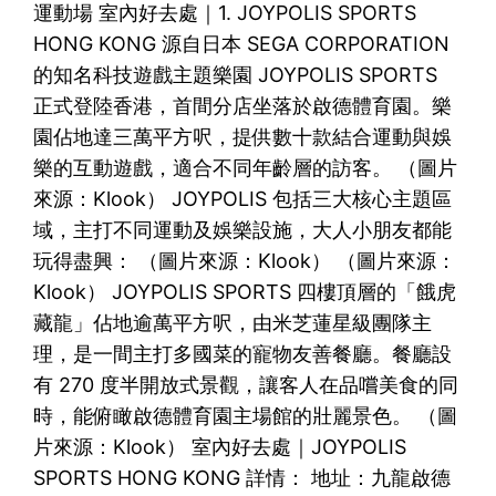
運動場 室內好去處｜1. JOYPOLIS SPORTS
HONG KONG 源自日本 SEGA CORPORATION
的知名科技遊戲主題樂園 JOYPOLIS SPORTS
正式登陸香港，首間分店坐落於啟德體育園。樂
園佔地達三萬平方呎，提供數十款結合運動與娛
樂的互動遊戲，適合不同年齡層的訪客。 （圖片
來源：Klook） JOYPOLIS 包括三大核心主題區
域，主打不同運動及娛樂設施，大人小朋友都能
玩得盡興： （圖片來源：Klook） （圖片來源：
Klook） JOYPOLIS SPORTS 四樓頂層的「餓虎
藏龍」佔地逾萬平方呎，由米芝蓮星級團隊主
理，是一間主打多國菜的寵物友善餐廳。餐廳設
有 270 度半開放式景觀，讓客人在品嚐美食的同
時，能俯瞰啟德體育園主場館的壯麗景色。 （圖
片來源：Klook） 室內好去處｜JOYPOLIS
SPORTS HONG KONG 詳情： 地址：九龍啟德