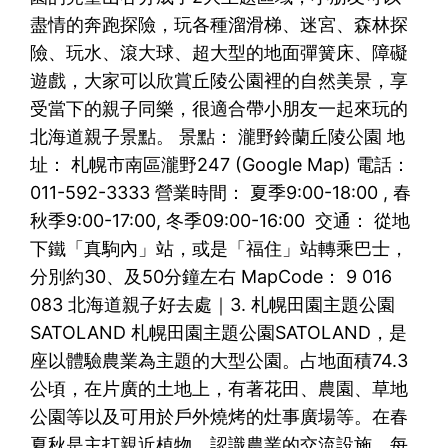
盡情的奔跑探險，玩各種溜滑梯、迷宮、森林探
險、玩水、滾大球、超大型的地面彈簧床、障礙
遊戲，大家可以欣賞丘陵公園裡的自然美景，享
受當下的親子同樂，很適合帶小朋友一起來玩的
北海道親子景點。 景點： 瀧野鈴蘭丘陵公園 地
址： 札幌市南區瀧野247 (Google Map) 電話：
011-592-3333 營業時間： 夏季9:00-18:00 , 春
秋季9:00-17:00, 冬季09:00-16:00 交通： 從地
下鐵「真駒內」站，或是「福住」站轉乘巴士，
分別約30、及50分鐘左右 MapCode： 9 016
083 北海道親子好去處｜3. 札幌田園主題公園
SATOLAND 札幌田園主題公園SATOLAND，是
座以體驗農業為主題的大型公園。占地面積74.3
公頃，在片廣的土地上，有著花田、農園、草地
公園等以及可用於戶外燒烤的灶事廣場等。在春
夏秋是主打親近植物、認識農業的交流設施，每