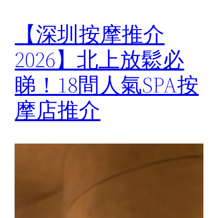
【深圳按摩推介
2026】北上放鬆必
睇！18間人氣SPA按
摩店推介