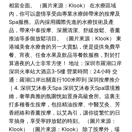
相當全面。 （圖片來源：Klook） 在水療區域
內，你可以盡情享受由專業水療師帶來的按摩及
Spa服務。店內採用國際先進的水療技術及產
品，帶來中泰按摩、深層清潔、舒緩放鬆、香薰
推油等多個放鬆項目。 （圖片來源：Klook） 東
港城美食水療會的另一大賣點，便是提供免費早
餐、宵夜、任食水果及飲品等餐飲服務，對於打
算過夜的人士非常方便！ 地址：深圳市羅湖口岸
深圳火車站大酒店3-5樓 營業時間：24小時 交
通：羅湖口岸出關直行100米即到 深圳按摩推介
｜4. 深圳艾沐春天Spa 深圳艾沐春天Spa環境雅
緻，奢華典雅的氛圍恍如置身高級會所。這裏主
打多種養生按摩，包括精油按摩、中醫艾灸、芳
香經絡和香薰按摩，以艾為引，讓你從繁忙的日
常抽身，享受寧靜放鬆的時刻。 （圖片來源：
Klook） （圖片來源：Klook） 除了按摩外，場