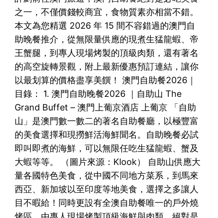
之一，不僅價錢較商宜，食物質素亦相當不錯。
本文為您精選 2026 年 15 間不容錯過的澳門自
助晚餐推介，從無限量供應的現煮生猛龍蝦、帝
王蟹腿，到專人現場烤製的頂級肉類，還有著名
的高空旋轉景觀，附上最新優惠預訂連結，讓你
以最划算的價格盡享美饌！ 澳門自助餐2026｜
目錄： 1. 澳門自助晚餐2026 ｜自助山 The
Grand Buffet – 澳門上葡京酒店 上葡京 「自助
山」是澳門數一數二的著名自助餐廳，以極豐富
的美食選擇和現撈鮮活海鮮聞名。自助晚餐必試
即叫即煮的海鮮，可以無限任吃生猛龍蝦、蟹及
大蝦等等。 （圖片來源：Klook） 自助山供應大
量各國特色美食，從中國不同地方菜系，到馬來
西亞、新加坡以至印度等地美食，選擇之多讓人
目不暇給！同時更設有全澳自助餐唯一的戶外燒
烤區，由專人現場烤製頂級海鮮與肉類。絕對是