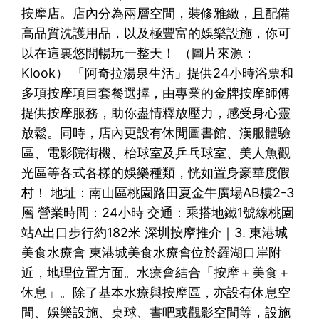
按摩店。店內分為兩層空間，裝修雅緻，且配備
高品質洗護用品，以及極豐富的娛樂設施，你可
以在這裏悠閒暢玩一整天！ （圖片來源：
Klook） 「阿奇拉湯泉生活」提供24小時浴票和
多項按摩項目套餐選擇，由專業的金牌按摩師傅
提供按摩服務，助你盡情釋放壓力，感受身心靈
放鬆。同時，店內更設有休閒圖書館、漢服體驗
區、電影院街機、枱球室及乒乓球室、美人魚觀
光區等各式各樣的娛樂種類，恍如置身豪華度假
村！ 地址：南山區桃園路田夏金牛廣場AB樓2-3
層 營業時間：24小時 交通：乘搭地鐵1號線桃園
站A出口步行約182米 深圳按摩推介｜3. 東港城
美食水療會 東港城美食水療會位於羅湖口岸附
近，地理位置方面。水療會結合「按摩＋美食＋
休息」。除了基本水療與按摩區，亦設有休息空
間、娛樂設施、桌球、書吧或觀影空間等，設施