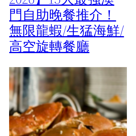
門自助晚餐推介！
無限龍蝦/生猛海鮮/
高空旋轉餐廳