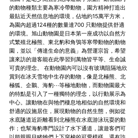
的動物種類主要為寒冷帶動物，園方精神打造出
最貼近天然信息地的環境，佔地約15萬平方米，
為園內超過124種的數量達700 只動物提供舒適
的環境。旭山動物園是日本第一座成功以自然方
式繁殖北極熊、東北豹和角鴞等寒帶動物的動物
園，並以「傳達生命的意義」為營運宗旨，希望
讓來訪的遊客能在此學習到萬物皆平等、生命誠
可貴的理念。 在動物園內可以沒有玻璃阻隔地欣
賞到在冰天雪地中生存的動物，像是北極熊、北
極狐、企鵝、海豹⋯等極地動物，而動物園最大
的特點是引入了一種獨特的理念，以行動展示為
中心。讓動物在與牠們棲息地相似的自然環境和
舒適的設施居住，展現動物的自然生態，例如從
水底隧道近距離看到北極熊在水底游泳玩耍的動
作；也幫海豹專門設計了水下通道，讓遊客們可
以能親眼目睹牠們上下穿梭的可愛模樣。還有許