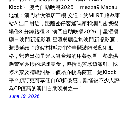
Klook） 澳門自助晚餐2026： mezza9 Macau
地址：澳門君悅酒店三樓 交通：於MLRT 路氹東
站A 出口附近，距離氹仔客運碼頭和澳門國際機
場僅8 分鐘路程 3. 澳門自助晚餐2026 ｜星滙餐
廳 – 澳門新濠影滙 星滙餐廳位於澳門新濠影滙，
裝潢延續了度假村標誌性的華麗裝飾派藝術風
格，營造出如星光大舞台般的用餐氛圍。餐廳供
應豐富多樣的環球美食，包括高質冰鎮海鮮、國
際名菜及精緻甜品，價格亦較為商宜，經Klook
平台預訂更可享低自63折優惠，難怪被不少人評
為CP值高的澳門自助晚餐之一！…
June 19, 2026