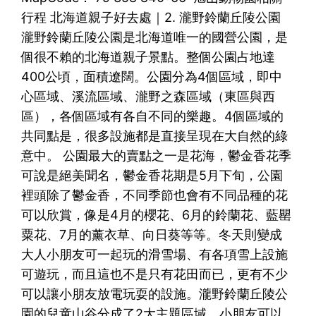
行程 北海道親子好去處｜2. 瀧野鈴蘭丘陵公園
瀧野鈴蘭丘陵公園是北海道唯一的國營公園，是
個很不賴的北海道親子景點。整個公園占地達
400公頃，面積遼闊。公園分為4個區域，即中
心區域、溪流區域、瀧野之森區域（東區與西
區），各個區域有各自不同的樂趣。4個區域的
共同點是，很多設施都是直接呈現在大自然的綠
意中。 公園最大的賣點之一是花海，鬱金香花季
可說是絕美聞名，鬱金香花期是5月下旬，公園
裡頭除了鬱金香，不同季節也會有不同品種的花
可以欣賞，像是4月的櫻花、6月的鈴蘭花、藍罌
粟花、7月的薰衣草、向日葵等等。冬天則變成
大人小朋友可一起玩的滑雪場、有各項雪上設施
可遊玩，而且這也不是只有花田而已，更有不少
可以讓小朋友放電玩耍的設施。瀧野鈴蘭丘陵公
園的兒童山谷分成了2大主題區域，小朋友可以