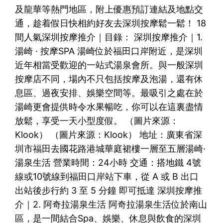
及龍華等熱門地區，附上優惠預訂連結及地點交
通，趁着假日快相約好友去深圳按摩鬆一鬆！ 18
間人氣深圳按摩推介｜目錄： 深圳按摩推介｜1.
湯崎 · 按摩SPA 湯崎位於福田口岸附近，是深圳
近年相當受歡迎的一站式湯泉會所。與一般深圳
按摩店不同，場內不只包括按摩及泡湯，還有休
息區、過夜安排、娛樂空間等。最吸引之處在於
湯崎更會提供時令水果暢吃，你可以在這裏盡情
放鬆，享受一天小型度假。 （圖片來源：
Klook） （圖片來源：Klook） 地址：廣東省深
圳市福田去國花路港城華庭裙樓一層至五層湯崎·
湯泉生活 營業時間：24小時 交通：搭地鐵 4號
線或10號線到福田口岸站下車，從 A 或 B 出口
出站後步行約 3 至 5 分鐘 即可抵達 深圳按摩推
介｜2. 阿奇拉湯泉生活 阿奇拉湯泉生活位於南山
區，是一間結合Spa、娛樂、休息與飲食的深圳