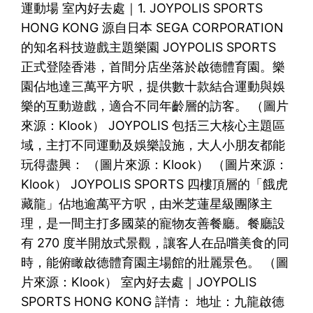
運動場 室內好去處｜1. JOYPOLIS SPORTS
HONG KONG 源自日本 SEGA CORPORATION
的知名科技遊戲主題樂園 JOYPOLIS SPORTS
正式登陸香港，首間分店坐落於啟德體育園。樂
園佔地達三萬平方呎，提供數十款結合運動與娛
樂的互動遊戲，適合不同年齡層的訪客。 （圖片
來源：Klook） JOYPOLIS 包括三大核心主題區
域，主打不同運動及娛樂設施，大人小朋友都能
玩得盡興： （圖片來源：Klook） （圖片來源：
Klook） JOYPOLIS SPORTS 四樓頂層的「餓虎
藏龍」佔地逾萬平方呎，由米芝蓮星級團隊主
理，是一間主打多國菜的寵物友善餐廳。餐廳設
有 270 度半開放式景觀，讓客人在品嚐美食的同
時，能俯瞰啟德體育園主場館的壯麗景色。 （圖
片來源：Klook） 室內好去處｜JOYPOLIS
SPORTS HONG KONG 詳情： 地址：九龍啟德