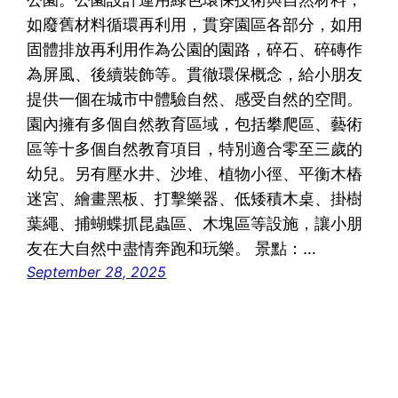
如廢舊材料循環再利用，貫穿園區各部分，如用
固體排放再利用作為公園的園路，碎石、碎磚作
為屏風、後續裝飾等。貫徹環保概念，給小朋友
提供一個在城市中體驗自然、感受自然的空間。
園內擁有多個自然教育區域，包括攀爬區、藝術
區等十多個自然教育項目，特別適合零至三歲的
幼兒。另有壓水井、沙堆、植物小徑、平衡木樁
迷宮、繪畫黑板、打擊樂器、低矮積木桌、掛樹
葉繩、捕蝴蝶抓昆蟲區、木塊區等設施，讓小朋
友在大自然中盡情奔跑和玩樂。 景點：…
September 28, 2025