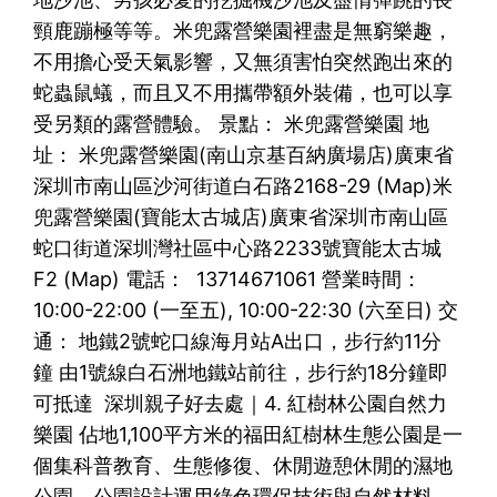
頸鹿蹦極等等。米兜露營樂園裡盡是無窮樂趣，
不用擔心受天氣影響，又無須害怕突然跑出來的
蛇蟲鼠蟻，而且又不用攜帶額外裝備，也可以享
受另類的露營體驗。 景點： 米兜露營樂園 地
址： 米兜露營樂園(南山京基百納廣場店)廣東省
深圳市南山區沙河街道白石路2168-29 (Map)米
兜露營樂園(寶能太古城店)廣東省深圳市南山區
蛇口街道深圳灣社區中心路2233號寶能太古城
F2 (Map) 電話： 13714671061 營業時間：
10:00-22:00 (一至五), 10:00-22:30 (六至日) 交
通： 地鐵2號蛇口線海月站A出口，步行約11分
鐘 由1號線白石洲地鐵站前往，步行約18分鐘即
可抵達 深圳親子好去處｜4. 紅樹林公園自然力
樂園 佔地1,100平方米的福田紅樹​​林生態公園是一
個集科普教育、生態修復、休閒遊憩休閒的濕地
公園。公園設計運用綠色環保技術與自然材料，