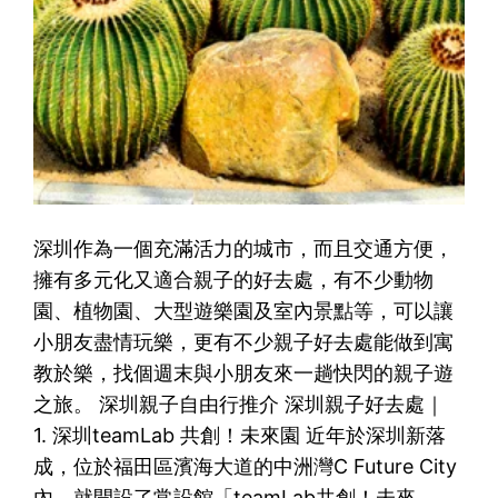
深圳作為一個充滿活力的城市，而且交通方便，
擁有多元化又適合親子的好去處，有不少動物
園、植物園、大型遊樂園及室內景點等，可以讓
小朋友盡情玩樂，更有不少親子好去處能做到寓
教於樂，找個週末與小朋友來一趟快閃的親子遊
之旅。 深圳親子自由行推介 深圳親子好去處｜
1. 深圳teamLab 共創！未來園 近年於深圳新落
成，位於福田區濱海大道的中洲灣C Future City
內，就開設了常設館「teamLab共創！未來