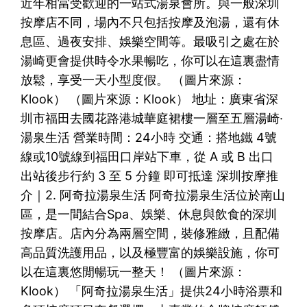
近年相當受歡迎的一站式湯泉會所。與一般深圳
按摩店不同，場內不只包括按摩及泡湯，還有休
息區、過夜安排、娛樂空間等。最吸引之處在於
湯崎更會提供時令水果暢吃，你可以在這裏盡情
放鬆，享受一天小型度假。 （圖片來源：
Klook） （圖片來源：Klook） 地址：廣東省深
圳市福田去國花路港城華庭裙樓一層至五層湯崎·
湯泉生活 營業時間：24小時 交通：搭地鐵 4號
線或10號線到福田口岸站下車，從 A 或 B 出口
出站後步行約 3 至 5 分鐘 即可抵達 深圳按摩推
介｜2. 阿奇拉湯泉生活 阿奇拉湯泉生活位於南山
區，是一間結合Spa、娛樂、休息與飲食的深圳
按摩店。店內分為兩層空間，裝修雅緻，且配備
高品質洗護用品，以及極豐富的娛樂設施，你可
以在這裏悠閒暢玩一整天！ （圖片來源：
Klook） 「阿奇拉湯泉生活」提供24小時浴票和