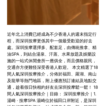
近年北上消費已經成為不少香港人的週末指定行
程，而深圳按摩更係其中一個最受歡迎的好去
處。深圳按摩選擇多、配套足，由傳統推拿、精
油SPA，到結合湯泉、汗蒸、水果放題及娛樂設
施的一站式休閒會所一應俱全，而且價格親民，
交通亦方便難怪深受香港人歡迎。 本文精選了18
間人氣深圳按摩推介，分佈於福田、羅湖、南山
及龍華等熱門地區，附上優惠預訂連結及地點交
通，趁着假日快相約好友去深圳按摩鬆一鬆！ 18
間人氣深圳按摩推介｜目錄： 深圳按摩推介｜1.
湯崎 · 按摩SPA 湯崎位於福田口岸附近，是深圳