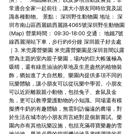
常適合全家一起前往，讓大小朋友同時欣賞及認
識各種動物。 景點： 深圳野生動物園 地址： 深
圳市南山區西麗鎮西麗路4065號深圳野生動物園
(Map) 營業時間： 09:30-18:00 交通： 地鐵7號
線西麗湖站下車，步行約6分鐘 深圳親子好去處
｜3. 米兜露營樂園 米兜露營樂園是深圳首間以露
營為主題的室內親子樂園，場內的巨大帳篷極為
吸晴，還有綠意油油的草地及生意盎然的植物裝
飾，猶如進了大自然般。樂園內提供多項不同的
玩樂體驗，讓小朋友可以從玩樂中學習。小朋友
可以近距離親親小動物，包括兔子、倉鼠及金
魚，更可以教導愛護動物的小知識。同場還有模
擬擠牛奶的有趣體驗，無需到訪偏遠的農場，對
於生活在城市的小朋友而言絕對是個新嘗試。樂
園內亦有其他玩樂設施，包括充滿尋寶樂趣的雪
地沙池、男孩必愛的挖掘機沙池及盡情彈跳的長