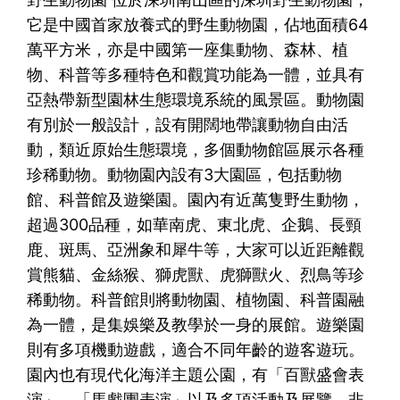
它是中國首家放養式的野生動物園，佔地面積64
萬平方米，亦是中國第一座集動物、森林、植
物、科普等多種特色和觀賞功能為一體，並具有
亞熱帶新型園林生態環境系統的風景區。動物園
有別於一般設計，設有開闊地帶讓動物自由活
動，類近原始生態環境，多個動物館區展示各種
珍稀動物。動物園內設有3大園區，包括動物
館、科普館及遊樂園。園內有近萬隻野生動物，
超過300品種，如華南虎、東北虎、企鵝、長頸
鹿、斑馬、亞洲象和犀牛等，大家可以近距離觀
賞熊貓、金絲猴、獅虎獸、虎獅獸火、烈鳥等珍
稀動物。科普館則將動物園、植物園、科普園融
為一體，是集娛樂及教學於一身的展館。遊樂園
則有多項機動遊戲，適合不同年齡的遊客遊玩。
園內也有現代化海洋主題公園，有「百獸盛會表
演」、「馬戲團表演」以及多項活動及展覽，非