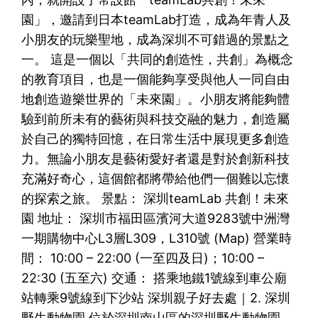
園」，邀請到日本teamLab打造，成為年青人及
小朋友的玩樂聖地，成為深圳不可錯過的景點之
一。 這是一個以「共同的創造性，共創」為概念
的教育項目，也是一個能夠享受與他人一同自由
地創造遊樂世界的「未來園」。小朋友將能夠體
驗到前所未有的藝術與科技交融的魅力，創造屬
於自己的獨特回憶，在日常生活中展現更多創造
力。無論小朋友是藝術愛好者還是對於創新科技
充滿好奇心，這個館都將帶給他們一個難以忘懷
的探索之旅。 景點： 深圳teamLab 共創！未來
園 地址： 深圳市福田區濱河大道9283號中洲灣
一期購物中心L3層L309，L310號 (Map) 營業時
間： 10:00 – 22:00 (一至四及日)；10:00 –
22:30 (五至六) 交通： 搭乘地鐵1號線到車公廟
站轉乘9號線到下沙站 深圳親子好去處｜2. 深圳
野生動物園 位於深圳南山區的深圳野生動物園，