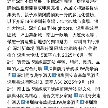
近年深圳不斷發展，多個深圳商場、廣場及戶外
購物區相繼開幕或即將亮相，為居民和遊客提供
集美食、親子娛樂與購物於一身的多元化體驗。
以下介紹18個深圳新商場，包含iN城市廣場、深
圳大悅城、深圳自由里Neighbors、深圳書城灣
區城、坪山萬象城、南山十畝地、大運天地等，
帶您一覽這些新地標的獨特魅力！ 深圳自由行推
介 深圳新商場 開幕時間 區域 地鐵站 特色 住宿
推介 深圳大悅城15萬平方米 2025年6月（預
計） 寶安區 5號線靈芝站 年輕、時尚、潮流、品
味的大型綜合商場
深圳前海華僑城JW萬豪酒
店
深圳同泰萬怡酒店
深圳寶安京基華邑酒店
深圳書城灣區城13.1萬平方米 2025年9月（預
計） 南山區 5號線或11號線前海灣站 以文化、閱
讀與休閒為核心，適合文青及家庭
深圳灣安達
仕酒店
深圳前海華僑城JW萬豪酒店
深圳灣