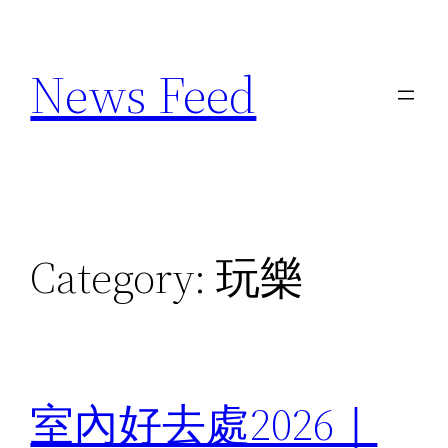
Skip
to
News Feed
content
Category:
玩樂
室內好去處2026｜