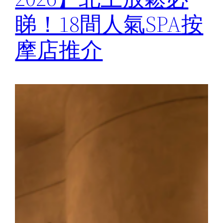
睇！18間人氣SPA按
摩店推介