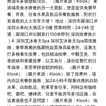
推油等多個放鬆項目。 （圖片來源：Klook） 東
港城美食水療會的另一大賣點，便是提供免費早
餐、宵夜、任食水果及飲品等餐飲服務，對於打
算過夜的人士非常方便！ 地址：深圳市羅湖口岸
深圳火車站大酒店3-5樓 營業時間：24小時 交
通：羅湖口岸出關直行100米即到 深圳按摩推介
｜4. 深圳艾沐春天Spa 深圳艾沐春天Spa環境雅
緻，奢華典雅的氛圍恍如置身高級會所。這裏主
打多種養生按摩，包括精油按摩、中醫艾灸、芳
香經絡和香薰按摩，以艾為引，讓你從繁忙的日
常抽身，享受寧靜放鬆的時刻。 （圖片來源：
Klook） （圖片來源：Klook） 除了按摩外，場
內亦設有餐飲服務，如24小時不限量供應的自助
水果、自助飲品、乾果零食任享。同時設有咖啡
吧、書吧、鹽磚房、兒童平板房等多項設施，在
這裏過夜也不是問題！ （圖片來源：Klook） 地