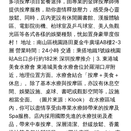
多項按摩項目套餐選擇，由專業的金牌按摩師傅
提供按摩服務，助你盡情釋放壓力，感受身心靈
放鬆。同時，店內更設有休閒圖書館、漢服體驗
區、電影院街機、枱球室及乒乓球室、美人魚觀
光區等各式各樣的娛樂種類，恍如置身豪華度假
村！ 地址：南山區桃園路田夏金牛廣場AB樓2-3
層 營業時間：24小時 交通：乘搭地鐵1號線桃園
站A出口步行約182米 深圳按摩推介｜3. 東港城
美食水療會 東港城美食水療會位於羅湖口岸附
近，地理位置方面。水療會結合「按摩＋美食＋
休息」。除了基本水療與按摩區，亦設有休息空
間、娛樂設施、桌球、書吧或觀影空間等，設施
相當全面。 （圖片來源：Klook） 在水療區域
內，你可以盡情享受由專業水療師帶來的按摩及
Spa服務。店內採用國際先進的水療技術及產
品，帶來中泰按摩、深層清潔、舒緩放鬆、香薰